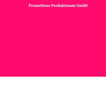
Prometheus Produktionen GmbH
© 2025 my-kink.com | Magazine for
Kinksters