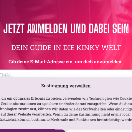
JETZT ANMELDEN UND DABEI SEIN
DEIN GUIDE IN DIE KINKY WELT
Gib deine E-Mail-Adresse ein, um dich anzumelden
Zustimmung verwalten
Ich möchte deinen Newsletter erhalten und akzeptiere di
dir ein optimales Erlebnis zu bieten, verwenden wir Technologien wie Cookie
Datenschutzerklärung
.
Geräteinformationen zu speichern und/oder darauf zuzugreifen. Wenn du dies
hnologien zustimmst, können wir Daten wie das Surfverhalten oder eindeutig
Du kannst den Newsletter jederzeit über den Link in unserem Newsletter
 auf dieser Website verarbeiten. Wenn du deine Zustimmung nicht erteilst oder
abbestellen.
ückziehst, können bestimmte Merkmale und Funktionen beeinträchtigt werde