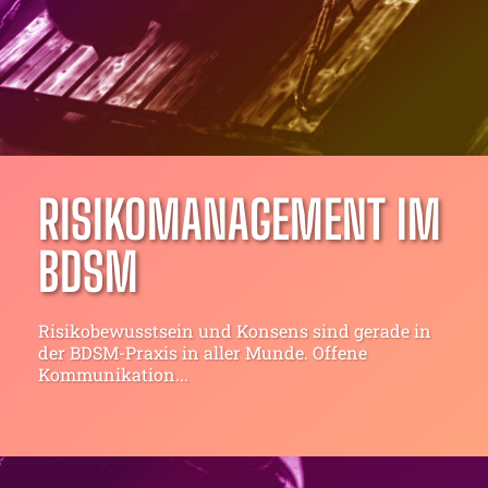
RISIKOMANAGEMENT IM
BDSM
Risikobewusstsein und Konsens sind gerade in
der BDSM-Praxis in aller Munde. Offene
Kommunikation...