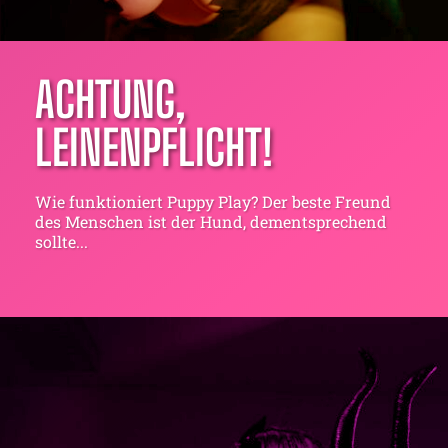
ACHTUNG,
LEINENPFLICHT!
Wie funktioniert Puppy Play? Der beste Freund
des Menschen ist der Hund, dementsprechend
sollte...