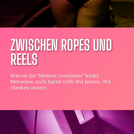
ZWISCHEN ROPES UND
REELS
Warum die “Modern Loneliness” kinky
Menschen noch härter trifft Wir posten. Wir
checken unsere...