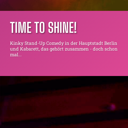
TIME TO SHINE!
Kinky Stand-Up Comedy in der Hauptstadt Berlin
und Kabarett, das gehört zusammen - doch schon
mal...