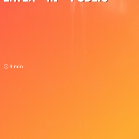
🕑 3 min