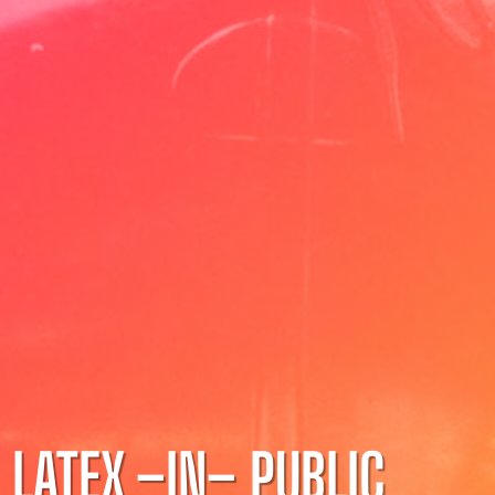
LATEX –IN– PUBLIC