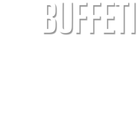
BUFFETI
🕑 6 min