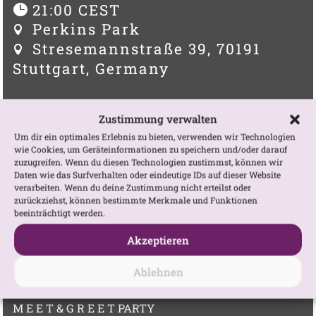
21:00 CEST
Perkins Park
Stresemannstraße 39, 70191
Stuttgart, Germany
Zur Eventwebseite:
Zustimmung verwalten
https://eventfrog.de/de/p/party/house-
Um dir ein optimales Erlebnis zu bieten, verwenden wir Technologien
techno/atomi-con-die-kinky-party-des-
wie Cookies, um Geräteinformationen zu speichern und/oder darauf
zuzugreifen. Wenn du diesen Technologien zustimmst, können wir
jahres-im-perkins-park-
Daten wie das Surfverhalten oder eindeutige IDs auf dieser Website
7254443549785001163.html
verarbeiten. Wenn du deine Zustimmung nicht erteilst oder
zurückziehst, können bestimmte Merkmale und Funktionen
beeinträchtigt werden.
GOOGLE KARTE ANZEIGEN
Akzeptieren
Ablehnen
M E E T & G R E E T PARTY