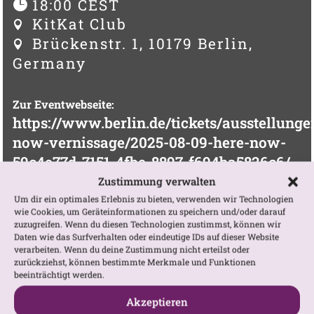
18:00 CEST
KitKat Club
Brückenstr. 1, 10179 Berlin,
Germany
Zur Eventwebseite:
https://www.berlin.de/tickets/ausstellunge
now-vernissage/2025-08-09-here-now-
59c4e77d-7151-4fbe-8897-f694ba5826c6/
Zustimmung verwalten
GOOGLE KARTE ANZEIGEN
Um dir ein optimales Erlebnis zu bieten, verwenden wir Technologien
wie Cookies, um Geräteinformationen zu speichern und/oder darauf
zuzugreifen. Wenn du diesen Technologien zustimmst, können wir
Daten wie das Surfverhalten oder eindeutige IDs auf dieser Website
verarbeiten. Wenn du deine Zustimmung nicht erteilst oder
zurückziehst, können bestimmte Merkmale und Funktionen
beeinträchtigt werden.
BUCHRELEASE & VERNISSAGE IM KITKAT
Akzeptieren