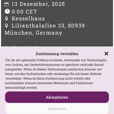
13 Dezember, 2025
0:00 CET
Kesselhaus
Lilienthalallee 33, 80939
München, Germany
Zur Eventwebseite:
https://kinkygalore.net/event/muenchen-
Zustimmung verwalten
Um dir ein optimales Erlebnis zu bieten, verwenden wir Technologien
8
wie Cookies, um Geräteinformationen zu speichern und/oder darauf
zuzugreifen. Wenn du diesen Technologien zustimmst, können wir
Daten wie das Surfverhalten oder eindeutige IDs auf dieser Website
GOOGLE KARTE ANZEIGEN
verarbeiten. Wenn du deine Zustimmung nicht erteilst oder
zurückziehst, können bestimmte Merkmale und Funktionen
beeinträchtigt werden.
Akzeptieren
Aaaaalleee Jahre wiiiieedeeer…
Ablehnen
kommen wir zu euch nach München, um