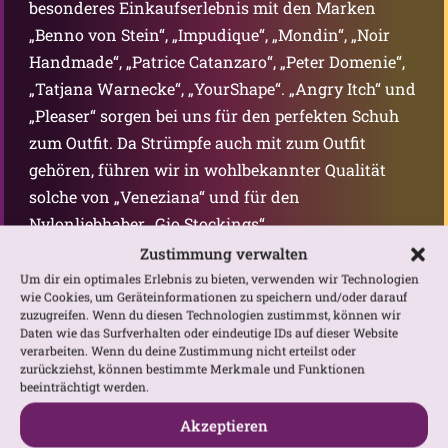
besonderes Einkaufserlebnis mit den Marken
„Benno von Stein“, „Impudique“, „Mondin“, „Noir
Handmade“, „Patrice Catanzaro“, „Peter Domenie“,
„Tatjana Warnecke“, „YourShape“. „Angry Itch“ und
„Pleaser“ sorgen bei uns für den perfekten Schuh
zum Outfit. Da Strümpfe auch mit zum Outfit
gehören, führen wir in wohlbekannter Qualität
solche von „Veneziana“ und für den
Nylonliebhaber „Gio Stockings“.
Zustimmung verwalten
Unser Schwerpunkt liegt bei den Materialien nicht
Um dir ein optimales Erlebnis zu bieten, verwenden wir Technologien
auf Latex und Leder, sondern bei Lack matt und
wie Cookies, um Geräteinformationen zu speichern und/oder darauf
zuzugreifen. Wenn du diesen Technologien zustimmst, können wir
glänzend, Wetlook, weichen und fließenden
Daten wie das Surfverhalten oder eindeutige IDs auf dieser Website
Stoffen, wie Jersey und Softshell. Besonders die
verarbeiten. Wenn du deine Zustimmung nicht erteilst oder
zurückziehst, können bestimmte Merkmale und Funktionen
leicht transparenten Stoffe, wie Tüll und Spitze,
beeinträchtigt werden.
sind bei den Designs häufig vertreten. Die Welt ist
Akzeptieren
bunt, wir sind es auch, deswegen gibt es bei uns