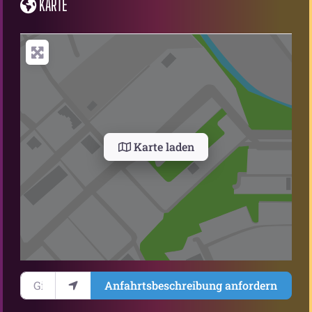
KARTE
Karte laden
Gib deinen Standort ein.
Anfahrtsbeschreibung anfordern