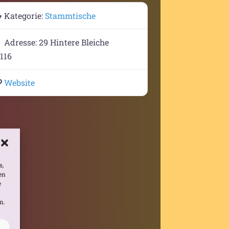
Kategorie:
Stammtische
Adresse:
29 Hintere Bleiche
116
Website
s,
en
e
n.