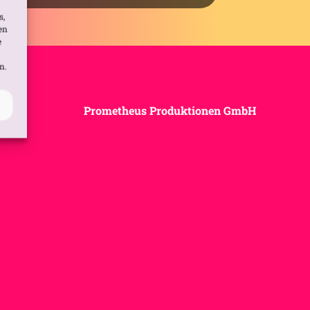
s,
en
e
n.
Prometheus Produktionen GmbH