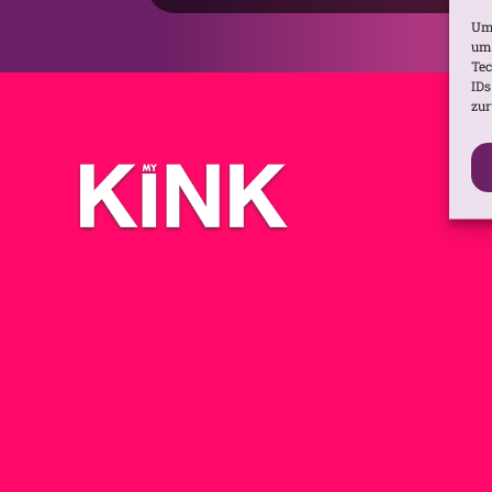
Um 
um 
Tec
IDs
zur