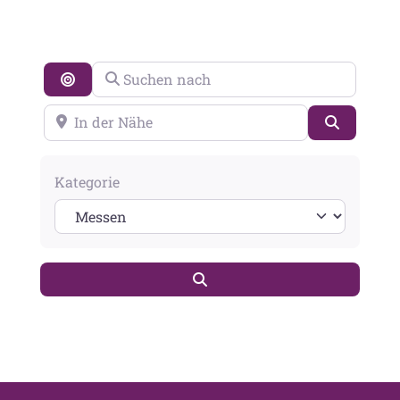
ALLE MESSEN
Suchen nach
Search By Distance
In der Nähe
Suchen
Kategorie
Suchen