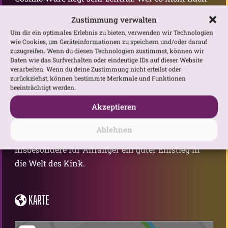
Köln schafft, wirft einen Blick in den Onlineshop.
Zustimmung verwalten
Hier gibt es alles rund um Peitschen, BDSM-
Um dir ein optimales Erlebnis zu bieten, verwenden wir Technologien
Sextoys, Latex-Fashion, Erotik-Fashion, Leder,
wie Cookies, um Geräteinformationen zu speichern und/oder darauf
zuzugreifen. Wenn du diesen Technologien zustimmst, können wir
Bondage-Artikel, Lack für die Party und Gothic-
Daten wie das Surfverhalten oder eindeutige IDs auf dieser Website
Kleidung. Übersichtliche Größentabellen sind auf
verarbeiten. Wenn du deine Zustimmung nicht erteilst oder
zurückziehst, können bestimmte Merkmale und Funktionen
der Website abrufbar, so dass man zu den
beeinträchtigt werden.
unterschiedlichen Materialien, gleich die passende
Akzeptieren
Größe parat hat. Ein paar Tipps und Tricks, wie
man das Material pflegt oder ein Korsett am besten
Ablehnen
trägt, gibt es auch. Somit ist die Website
insbesondere für Anfänger ein guter Einstieg in
die Welt des Kink.
KARTE