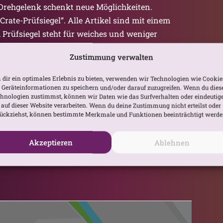
Drehgelenk schenkt neue Möglichkeiten.
Crate-Prüfsiegel“. Alle Artikel sind mit einem
 Prüfsiegel steht für weiches und weniger
die Schildkröte für festeres Material, das auch
Zustimmung verwalten
ann. Bei Andy kann man sich auch einkleiden:
ware, Fashion, Clubware, Dessous, Corsagen,
dir ein optimales Erlebnis zu bieten, verwenden wir Technologien wie Cookie
r laden zum Shoppen im Herner Showroom oder
Geräteinformationen zu speichern und/oder darauf zuzugreifen. Wenn du dies
hnologien zustimmst, können wir Daten wie das Surfverhalten oder eindeutig
des weiteren Toys für sie und ihn, wie zum Beispiel
 auf dieser Website verarbeiten. Wenn du deine Zustimmung nicht erteilst oder
ren und alles, was man sich nur vorstellen kann
ückziehst, können bestimmte Merkmale und Funktionen beeinträchtigt werde
mer gehört. Besuche nach telefonischer
Akzeptieren
Ablehnen