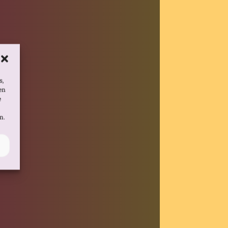
s,
en
e
n.