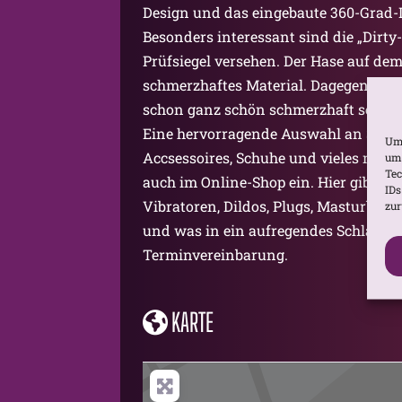
Design und das eingebaute 360-Grad-
Besonders interessant sind die „Dirty-
Prüfsiegel versehen. Der Hase auf dem
schmerzhaftes Material. Dagegen steht 
schon ganz schön schmerzhaft sein k
Eine hervorragende Auswahl an Street
Um 
Accsessoires, Schuhe und vieles meh
um 
Tec
auch im Online-Shop ein. Hier gibt es 
IDs
Vibratoren, Dildos, Plugs, Masturbato
zur
und was in ein aufregendes Schlafzim
Terminvereinbarung.
KARTE