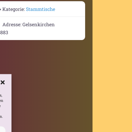
Kategorie:
Stammtische
Adresse:
Gelsenkirchen
5883
s,
en
e
n.