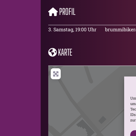
PROFIL
3. Samstag, 19:00 Uhr
brummibike
KARTE
Um 
um 
Tec
IDs
zur