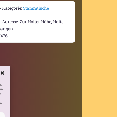
Kategorie:
Stammtische
Adresse:
Zur Holter Höhe, Holte-
pangen
7476
s,
en
e
n.