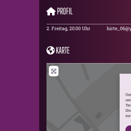
PROFIL
2. Freitag, 20:00 Uhr
hirte_06@
KARTE
Um 
um 
Tec
IDs
zur