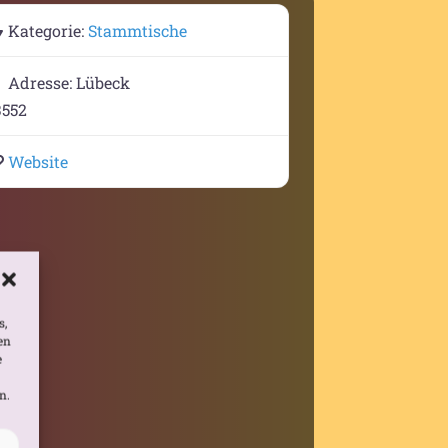
Kategorie:
Stammtische
Adresse:
Lübeck
3552
Website
s,
en
e
n.