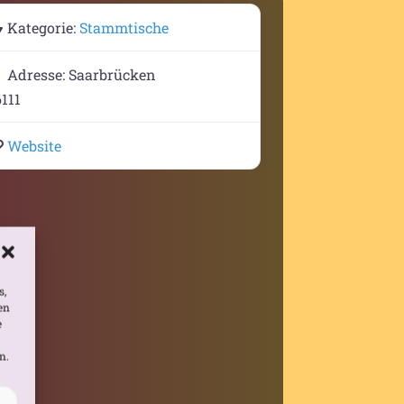
Kategorie:
Stammtische
Adresse:
Saarbrücken
111
Website
s,
en
e
n.