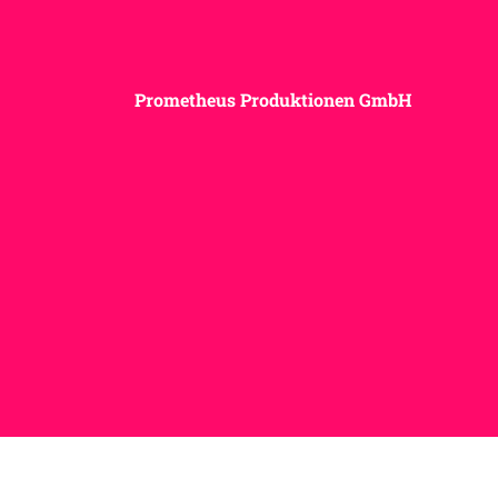
Prometheus Produktionen GmbH
© 2025 my-kink.com | Magazine for
Kinksters