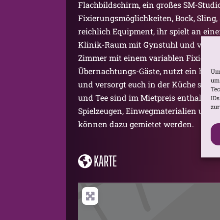
Flachbildschirm, ein großes SM-Studi
Fixierungsmöglichkeiten, Bock, Sling
reichlich Equipment, ihr spielt an ei
Klinik-Raum mit Gynstuhl und vielen
Zimmer mit einem variablen Fixierun
Übernachtungs-Gäste, nutzt ein hel
Um 
um 
und versorgt euch in der Küche selbst
Tec
und Tee sind im Mietpreis enthalten.
IDs
zur
Spielzeugen, Einwegmaterialien und Ha
können dazu gemietet werden.
KARTE