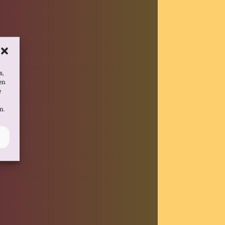
s,
en
e
n.