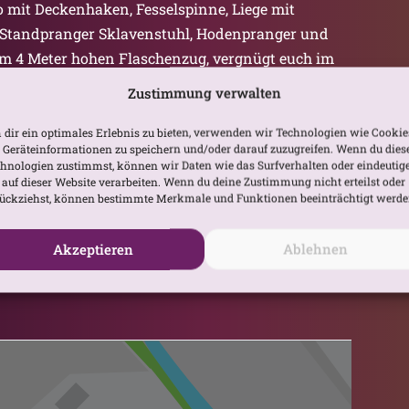
o mit Deckenhaken, Fesselspinne, Liege mit
, Standpranger Sklavenstuhl, Hodenpranger und
nem 4 Meter hohen Flaschenzug, vergnügt euch im
 Untersuchungsutensilien, fesselt im Bondage-
Zustimmung verwalten
gs-Podest, entspannt im Schlafzimmer für
les und geräumiges Badezimmer mit großer Wanne
dir ein optimales Erlebnis zu bieten, verwenden wir Technologien wie Cookie
Geräteinformationen zu speichern und/oder darauf zuzugreifen. Wenn du dies
. Diverse alkoholfreie gekühlte Getränke, Kaffee
hnologien zustimmst, können wir Daten wie das Surfverhalten oder eindeutig
 Enthalten ist auch ein umfangreiches Angebot an
 auf dieser Website verarbeiten. Wenn du deine Zustimmung nicht erteilst oder
ückziehst, können bestimmte Merkmale und Funktionen beeinträchtigt werde
ndtücher. Spezielle Spielgeräte, wie der Sybian,
Akzeptieren
Ablehnen